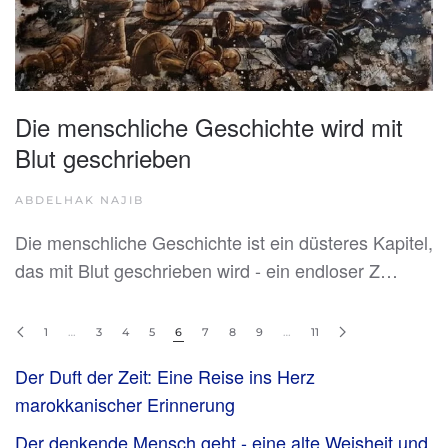
Die menschliche Geschichte wird mit
Blut geschrieben
ABDELHAK NAJIB
Die menschliche Geschichte ist ein düsteres Kapitel,
das mit Blut geschrieben wird - ein endloser Z…
1
…
3
4
5
6
7
8
9
…
11
Der Duft der Zeit: Eine Reise ins Herz
marokkanischer Erinnerung
Der denkende Mensch geht - eine alte Weisheit und