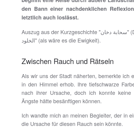
beginnt eine Reise durch äußere Landschaf
den Bann einer nachdenklichen Reflexion
letztlich auch loslässt.
Auszug aus der Kurzgeschichte "سحابة دخان" (Die Rauchwolke) aus dem Roman „وكأنه
الخلود" (als wäre es die Ewigkeit).
Zwischen Rauch und Rätseln
Als wir uns der Stadt näherten, bemerkte ich 
in den Himmel erhob. Ihre tiefschwarze Farbe
nach ihrer Ursache, doch ich konnte keine
Ängste hätte besänftigen können.
Ich wandte mich an meinen Begleiter, der in ein
die Ursache für diesen Rauch sein könnte.