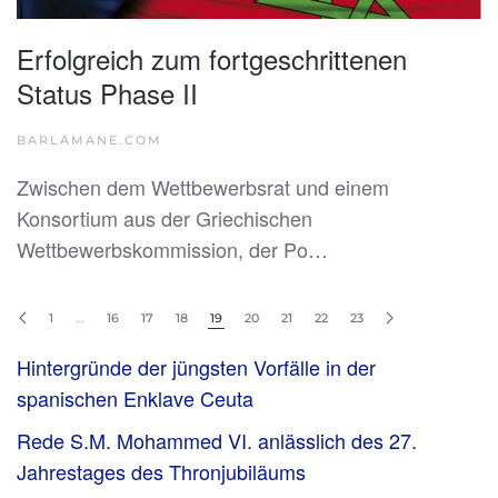
Erfolgreich zum fortgeschrittenen
Status Phase II
BARLAMANE.COM
Zwischen dem Wettbewerbsrat und einem
Konsortium aus der Griechischen
Wettbewerbskommission, der Po…
1
…
16
17
18
19
20
21
22
23
Hintergründe der jüngsten Vorfälle in der
spanischen Enklave Ceuta
Rede S.M. Mohammed VI. anlässlich des 27.
Jahrestages des Thronjubiläums