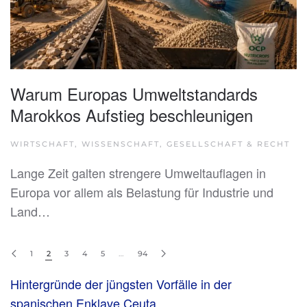
Warum Europas Umweltstandards
Marokkos Aufstieg beschleunigen
WIRTSCHAFT, WISSENSCHAFT, GESELLSCHAFT & RECHT
Lange Zeit galten strengere Umweltauflagen in
Europa vor allem als Belastung für Industrie und
Land…
1
2
3
4
5
…
94
Hintergründe der jüngsten Vorfälle in der
spanischen Enklave Ceuta