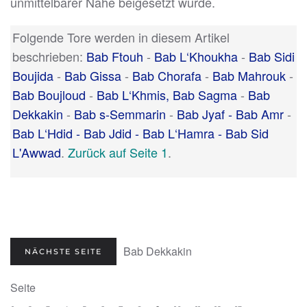
unmittelbarer Nähe beigesetzt wurde.
Folgende Tore werden in diesem Artikel
beschrieben:
Bab Ftouh
-
Bab L‘Khoukha
-
Bab Sidi
Boujida
-
Bab Gissa
-
Bab Chorafa
-
Bab Mahrouk
-
Bab Boujloud
-
Bab L‘Khmis, Bab Sagma
-
Bab
Dekkakin
-
Bab s-Semmarin
-
Bab Jyaf - Bab Amr
-
Bab L‘Hdid - Bab Jdid - Bab L‘Hamra - Bab Sid
L'Awwad
.
Zurück auf Seite 1
.
Bab Dekkakin
NÄCHSTE SEITE
Seite