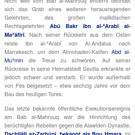
Nicht weit vom Bab al-Mahrouq entfernt befindet
sich das Grab eines weiteren herausragenden
Gelehrten, des großen malikitischen
Rechtsgelehrten
Abū Bakr ibn al-ʿArabī al-
Nach seiner Rückkehr aus dem Osten
Maʿāfirī
.
reiste Ibn al-ʿArabī von Al-Andalus nach
Marrakesch, um dem Almohaden-Kalifen
Abd al-
Muʾmin
die Treue zu schwören. Auf seiner
Rückreise in seine Heimatstadt Sevilla erkrankte er
jedoch schwer und verstarb. Er wurde außerhalb
von Fès beigesetzt – etwa sechzig Jahre vor dem
Bau des heutigen Tores.
Das letzte bekannte öffentliche Exekutionsereignis
am Bab al-Mahrouq war die Hinrichtung des
berüchtigten Rebellen gegen die Alawiden-Dynastie,
, im
Dschilāli az-Zarhūnī, bekannt als Bou Hmara