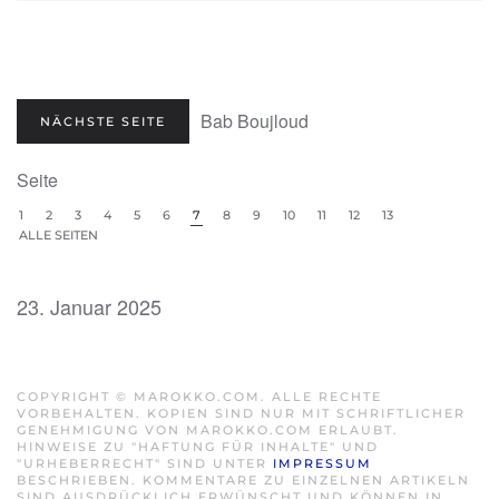
Bab Boujloud
NÄCHSTE SEITE
Seite
1
2
3
4
5
6
7
8
9
10
11
12
13
ALLE SEITEN
23. Januar 2025
COPYRIGHT © MAROKKO.COM. ALLE RECHTE
VORBEHALTEN. KOPIEN SIND NUR MIT SCHRIFTLICHER
GENEHMIGUNG VON MAROKKO.COM ERLAUBT.
HINWEISE ZU "HAFTUNG FÜR INHALTE" UND
"URHEBERRECHT" SIND UNTER
IMPRESSUM
BESCHRIEBEN. KOMMENTARE ZU EINZELNEN ARTIKELN
SIND AUSDRÜCKLICH ERWÜNSCHT UND KÖNNEN IN