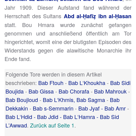
Jahr 1909. Dieser Aufstand fand während der
Herrschaft des Sultans
Abd al-Ḥafīẓ ibn al-Ḥasan
statt. Bou Hmara wurde zunächst gefangen
genommen und anschließend öffentlich am Tor
hingerichtet, womit eine der blutigsten Episoden des
Widerstands gegen die alawitische Monarchie ihr
Ende fand.
Folgende Tore werden in diesem Artikel
beschrieben:
Bab Ftouh
-
Bab L‘Khoukha
-
Bab Sidi
Boujida
-
Bab Gissa
-
Bab Chorafa
-
Bab Mahrouk
-
Bab Boujloud
-
Bab L‘Khmis, Bab Sagma
-
Bab
Dekkakin
-
Bab s-Semmarin
-
Bab Jyaf - Bab Amr
-
Bab L‘Hdid - Bab Jdid - Bab L‘Hamra - Bab Sid
L'Awwad
.
Zurück auf Seite 1
.