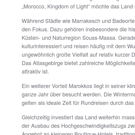
„Morocco, Kingdom of Light“ möchte das Land sei
Während Städte wie Marrakesch und Badeorte 
den Fokus. Dazu gehören insbesondere die his
Küsten- und Naturregion Souss-Massa. Gerade
kulturinteressiert und reisen häufig mit dem W
ungewöhnlich große Vielfalt auf relativ kurze
Das Atlasgebirge bietet zahlreiche Möglichkei
attraktiv ist.
Ein weiterer Vorteil Marokkos liegt in seiner 
ganze Jahr über besucht werden. Die Wintermon
gelten als ideale Zeit für Rundreisen durch d
Gleichzeitig investiert das Land weiterhin mas
der Ausbau des Hochgeschwindigkeitszugs zwis
Angebot an kleineren Boutique-Hotels, traditio