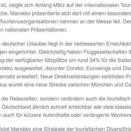
, zeigte sich Anfang März auf der Internationalen Touris
e. Marokko präsentierte sich dort mit einem besonders g
n Tourismusorganisationen nahmen an der Messe teil. De
n nationalen Präsentationen.
e deutscher Urlauber liegt in der verbesserten Erreichb
 eingerichtet. Gleichzeitig haben Fluggesellschaften ih
ng der verfügbaren Sitzplätze um rund 34% für die Sai
okko ausgeweitet, darunter Condor, Eurowings und Disco
kennetz erweitert. Neue Direktverbindungen verbinden Fr
aus wurde eine neue Strecke zwischen München und Cas
 die Reisezeiten, sondern verändern auch die touristis
 Deutschland ähnlich schnell erreichbar wie viele klassi
rn auch für kürzere Aufenthalte oder verlängerte Woche
lgt Marokko eine Strategie der touristischen Diversifiz