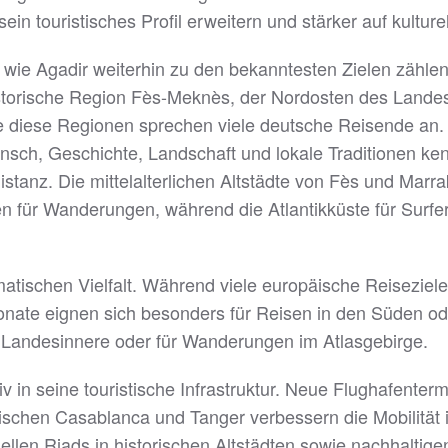
n touristisches Profil erweitern und stärker auf kulturell
wie Agadir weiterhin zu den bekanntesten Zielen zähl
torische Region Fès-Meknès, der Nordosten des Landes 
 diese Regionen sprechen viele deutsche Reisende an. 
unsch, Geschichte, Landschaft und lokale Traditionen ke
r Distanz. Die mittelalterlichen Altstädte von Fès und 
ten für Wanderungen, während die Atlantikküste für Su
klimatischen Vielfalt. Während viele europäische Reisezi
ate eignen sich besonders für Reisen in den Süden oder
as Landesinnere oder für Wanderungen im Atlasgebirge.
siv in seine touristische Infrastruktur. Neue Flughafent
chen Casablanca und Tanger verbessern die Mobilität i
nellen Riads in historischen Altstädten sowie nachhaltig