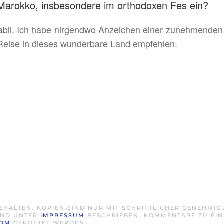
n Marokko, insbesondere im orthodoxen Fes ein?
stabil. Ich habe nirgendwo Anzeichen einer zunehmenden
Reise in dieses wunderbare Land empfehlen.
EHALTEN. KOPIEN SIND NUR MIT SCHRIFTLICHER GENEHMI
SIND UNTER
IMPRESSUM
BESCHRIEBEN. KOMMENTARE ZU EIN
COM
GEPOSTET WERDEN.