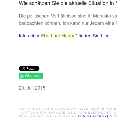
Wie schätzen Sie die aktuelle Situation i
Die politischen Verhältnisse sind in Marokko 
beobachten können. Ich kann nur Jedem eine 
Infos über
Eberhard
Hahn
e
* finden Sie hier
Whatsapp
23. Juli 2015
COPYRIGHT © MAROKKO.COM. ALLE RECHTE VORB
"HAFTUNG FÜR INHALTE" UND "URHEBERRECHT" 
ERWÜNSCHT UND KÖNNEN IN
FORUM.MAROKKO.