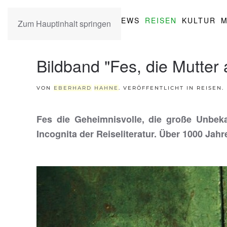
NEWS
REISEN
KULTUR
M
Zum Hauptinhalt springen
Bildband "Fes, die Mutter a
VON
EBERHARD
HAHN
E
. VERÖFFENTLICHT IN
REISEN
.
Fes die Geheimnisvolle, die große Unbek
Incognita der Reiseliteratur. Über 1000 Jahr