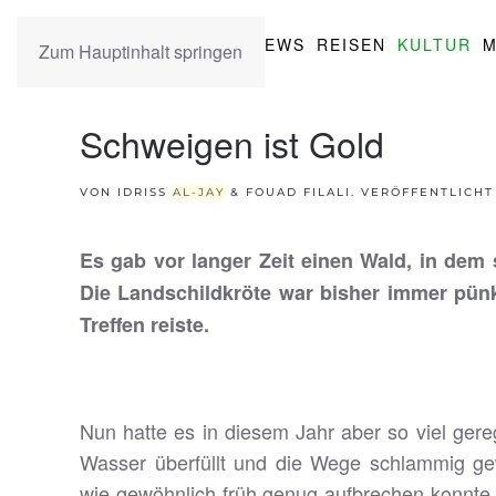
NEWS
REISEN
KULTUR
M
Zum Hauptinhalt springen
Schweigen ist Gold
VON IDRISS
AL-JAY
& FOUAD FILALI. VERÖFFENTLICHT
Es gab vor langer Zeit einen Wald, in dem 
Die Landschildkröte war bisher immer pünktl
Treffen reiste.
Nun hatte es in diesem Jahr aber so viel ger
Wasser überfüllt und die Wege schlammig ge
wie gewöhnlich früh genug aufbrechen konnte. T