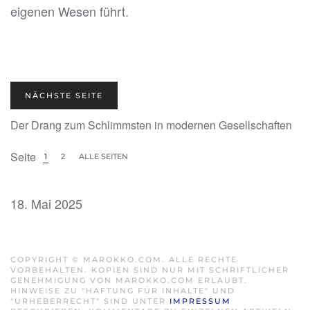
eigenen Wesen führt.
NÄCHSTE SEITE
Der Drang zum Schlimmsten in modernen Gesellschaften
Seite
1
2
ALLE SEITEN
18. Mai 2025
COPYRIGHT © MAROKKO.COM. ALLE RECHTE
VORBEHALTEN. KOPIEN SIND NUR MIT SCHRIFTLICHER
GENEHMIGUNG VON MAROKKO.COM ERLAUBT.
HINWEISE ZU "HAFTUNG FÜR INHALTE" UND
"URHEBERRECHT" SIND UNTER
IMPRESSUM