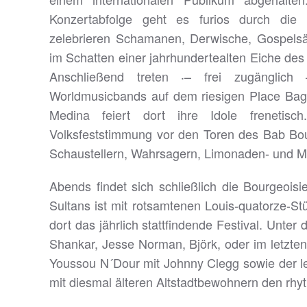
Konzertabfolge geht es furios durch die 
zelebrieren Schamanen, Derwische, Gospelsän
im Schatten einer jahrhundertealten Eiche de
Anschließend treten ‧– frei zugänglich
Worldmusicbands auf dem riesigen Place Bagh
Medina feiert dort ihre Idole frenetisch
Volksfeststimmung vor den Toren des Bab Bo
Schaustellern, Wahrsagern, Limonaden- und M
Abends findet sich schließlich die Bourgeoi
Sultans ist mit rotsamtenen Louis-quatorze-St
dort das jährlich stattfindende Festival. Unte
Shankar, Jesse Norman, Björk, oder im letzten 
Youssou N´Dour mit Johnny Clegg sowie der 
mit diesmal älteren Altstadtbewohnern den rhy