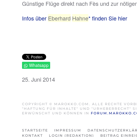
Günstige Flüge direkt nach Fès und zur nötigen
Infos über
Eberhard
Hahn
e
* finden Sie hier
Whatsapp
25. Juni 2014
COPYRIGHT © MAROKKO.COM. ALLE RECHTE VORB
"HAFTUNG FÜR INHALTE" UND "URHEBERRECHT" 
ERWÜNSCHT UND KÖNNEN IN
FORUM.MAROKKO.
STARTSEITE
IMPRESSUM
DATENSCHUTZERKLÄ
KONTAKT
LOGIN (REDAKTION)
BEITRAG EINRE