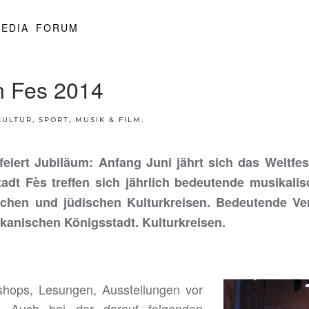
EDIA
FORUM
in Fes 2014
KULTUR, SPORT, MUSIK & FILM
.
feiert Jubiläum: Anfang Juni jährt sich das Weltfe
dt Fès treffen sich jährlich bedeutende musikalisch
ischen und jüdischen Kulturkreisen. Bedeutende Ver
okkanischen Königsstadt. Kulturkreisen.
hops, Lesungen, Ausstellungen vor
n. Auch bei der darauf folgenden