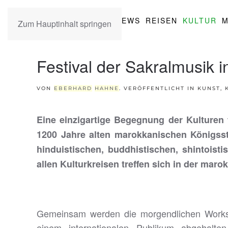
NEWS
REISEN
KULTUR
M
Zum Hauptinhalt springen
Festival der Sakralmusik 
VON
EBERHARD
HAHN
E
. VERÖFFENTLICHT IN
KUNST, 
Eine einzigartige Begegnung der Kulturen 
1200 Jahre alten marokkanischen Königssta
hinduistischen, buddhistischen, shintoist
allen Kulturkreisen treffen sich in der mar
Gemeinsam werden die morgendlichen Works
einem internationalen Publikum abgehalte