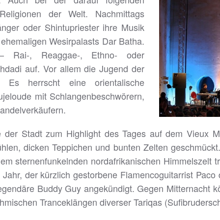
Religionen der Welt. Nachmittags
ger oder Shintupriester ihre Musik
s ehemaligen Wesirpalasts Dar Batha.
 – Rai-, Reaggae-, Ethno- oder
dadi auf. Vor allem die Jugend der
. Es herrscht eine orientalische
ujeloude mit Schlangenbeschwörern,
andelverkäufern.
sie der Stadt zum Highlight des Tages auf dem Vieux M
ühlen, dicken Teppichen und bunten Zelten geschmückt.
r dem sternenfunkelnden nordafrikanischen Himmelszelt t
Jahr, der kürzlich gestorbene Flamencoguitarrist Paco 
legendäre Buddy Guy angekündigt. Gegen Mitternacht 
thmischen Tranceklängen diverser Tariqas (Sufibrudersc