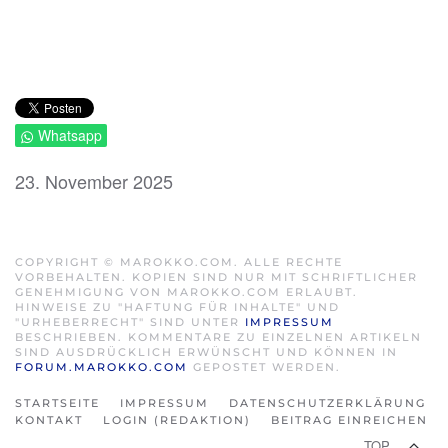
Whatsapp
23. November 2025
COPYRIGHT © MAROKKO.COM. ALLE RECHTE
VORBEHALTEN. KOPIEN SIND NUR MIT SCHRIFTLICHER
GENEHMIGUNG VON MAROKKO.COM ERLAUBT.
HINWEISE ZU "HAFTUNG FÜR INHALTE" UND
"URHEBERRECHT" SIND UNTER
IMPRESSUM
BESCHRIEBEN. KOMMENTARE ZU EINZELNEN ARTIKELN
SIND AUSDRÜCKLICH ERWÜNSCHT UND KÖNNEN IN
FORUM.MAROKKO.COM
GEPOSTET WERDEN.
STARTSEITE
IMPRESSUM
DATENSCHUTZERKLÄRUNG
KONTAKT
LOGIN (REDAKTION)
BEITRAG EINREICHEN
TOP