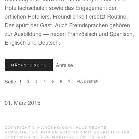
Hotelfachschulen sowie das Engagement der
örtlichen Hoteliers. Freundlichkeit ersetzt Routine.
Das spürt der Gast. Auch Fremdsprachen gehören
zur Ausbildung — neben Französisch und Spanisch,
Englisch und Deutsch.
Anreise
NÄCHSTE SEITE
Seite
1
2
3
4
5
6
7
ALLE SEITEN
01. März 2015
COPYRIGHT © MAROKKO.COM. ALLE RECHTE
VORBEHALTEN. KOPIEN SIND NUR MIT SCHRIFTLICHER
GENEHMIGUNG VON MAROKKO.COM ERLAUBT.