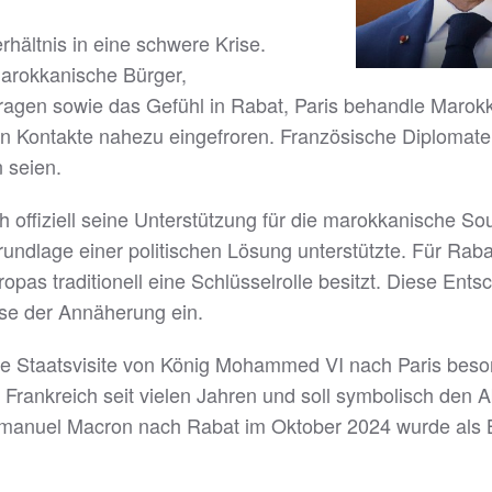
hältnis in eine schwere Krise.
arokkanische Bürger,
Fragen sowie das Gefühl in Rabat, Paris behandle Marokk
 Kontakte nahezu eingefroren. Französische Diplomaten 
 seien.
 offiziell seine Unterstützung für die marokkanische Sou
dlage einer politischen Lösung unterstützte. Für Rabat
pas traditionell eine Schlüsselrolle besitzt. Diese Ents
se der Annäherung ein.
te Staatsvisite von König Mohammed VI nach Paris besond
Frankreich seit vielen Jahren und soll symbolisch den 
Emmanuel Macron nach Rabat im Oktober 2024 wurde als 