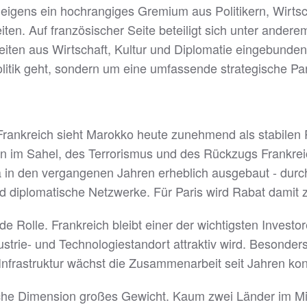
igens ein hochrangiges Gremium aus Politikern, Wirtscha
ten. Auf französischer Seite beteiligt sich unter ander
keiten aus Wirtschaft, Kultur und Diplomatie eingebun
litik geht, sondern um eine umfassende strategische Par
Frankreich sieht Marokko heute zunehmend als stabilen P
sen im Sahel, des Terrorismus und des Rückzugs Frankre
ka in den vergangenen Jahren erheblich ausgebaut - dur
nd diplomatische Netzwerke. Für Paris wird Rabat damit 
nde Rolle. Frankreich bleibt einer der wichtigsten Inves
rie- und Technologiestandort attraktiv wird. Besonders 
nfrastruktur wächst die Zusammenarbeit seit Jahren kont
aftliche Dimension großes Gewicht. Kaum zwei Länder im 