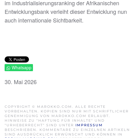
im Industrialisierungsranking der Afrikanischen
Entwicklungsbank verleiht dieser Entwicklung nun
auch internationale Sichtbarkeit.
Whatsapp
30. Mai 2026
COPYRIGHT © MAROKKO.COM. ALLE RECHTE
VORBEHALTEN. KOPIEN SIND NUR MIT SCHRIFTLICHER
GENEHMIGUNG VON MAROKKO.COM ERLAUBT.
HINWEISE ZU "HAFTUNG FÜR INHALTE" UND
"URHEBERRECHT" SIND UNTER
IMPRESSUM
BESCHRIEBEN. KOMMENTARE ZU EINZELNEN ARTIKELN
SIND AUSDRÜCKLICH ERWÜNSCHT UND KÖNNEN IN