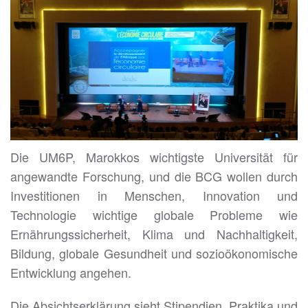
Die UM6P, Marokkos wichtigste Universität für
angewandte Forschung, und die BCG wollen durch
Investitionen in Menschen, Innovation und
Technologie wichtige globale Probleme wie
Ernährungssicherheit, Klima und Nachhaltigkeit,
Bildung, globale Gesundheit und sozioökonomische
Entwicklung angehen.
Die Absichtserklärung sieht Stipendien, Praktika und