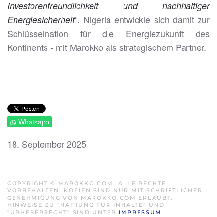
Investorenfreundlichkeit und nachhaltiger
“. Nigeria entwickle sich damit zur
Energiesicherheit
Schlüsselnation für die Energiezukunft des
Kontinents - mit Marokko als strategischem Partner.
Whatsapp
18. September 2025
COPYRIGHT © MAROKKO.COM. ALLE RECHTE
VORBEHALTEN. KOPIEN SIND NUR MIT SCHRIFTLICHER
GENEHMIGUNG VON MAROKKO.COM ERLAUBT.
HINWEISE ZU "HAFTUNG FÜR INHALTE" UND
"URHEBERRECHT" SIND UNTER
IMPRESSUM