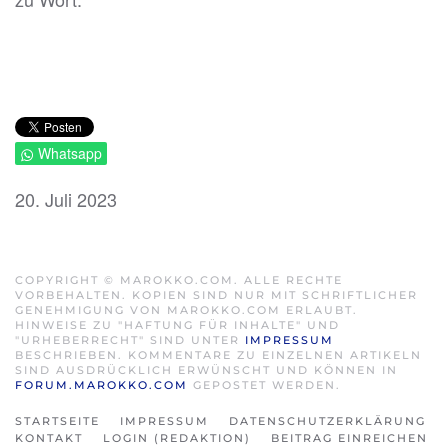
Whatsapp
20. Juli 2023
COPYRIGHT © MAROKKO.COM. ALLE RECHTE
VORBEHALTEN. KOPIEN SIND NUR MIT SCHRIFTLICHER
GENEHMIGUNG VON MAROKKO.COM ERLAUBT.
HINWEISE ZU "HAFTUNG FÜR INHALTE" UND
"URHEBERRECHT" SIND UNTER
IMPRESSUM
BESCHRIEBEN. KOMMENTARE ZU EINZELNEN ARTIKELN
SIND AUSDRÜCKLICH ERWÜNSCHT UND KÖNNEN IN
FORUM.MAROKKO.COM
GEPOSTET WERDEN.
STARTSEITE
IMPRESSUM
DATENSCHUTZERKLÄRUNG
KONTAKT
LOGIN (REDAKTION)
BEITRAG EINREICHEN