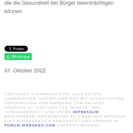
die die Gesundheit der Bürger beeinträchtigen
können.
Whatsapp
01. Oktober 2022
COPYRIGHT © MAROKKO.COM. ALLE RECHTE
VORBEHALTEN. KOPIEN SIND NUR MIT SCHRIFTLICHER
GENEHMIGUNG VON MAROKKO.COM ERLAUBT.
HINWEISE ZU "HAFTUNG FÜR INHALTE" UND
"URHEBERRECHT" SIND UNTER
IMPRESSUM
BESCHRIEBEN. KOMMENTARE ZU EINZELNEN ARTIKELN
SIND AUSDRÜCKLICH ERWÜNSCHT UND KÖNNEN IN
FORUM.MAROKKO.COM
GEPOSTET WERDEN.