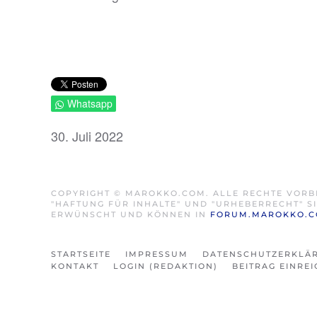
Whatsapp
30. Juli 2022
COPYRIGHT © MAROKKO.COM. ALLE RECHTE VORB
"HAFTUNG FÜR INHALTE" UND "URHEBERRECHT" 
ERWÜNSCHT UND KÖNNEN IN
FORUM.MAROKKO.
STARTSEITE
IMPRESSUM
DATENSCHUTZERKLÄ
KONTAKT
LOGIN (REDAKTION)
BEITRAG EINRE