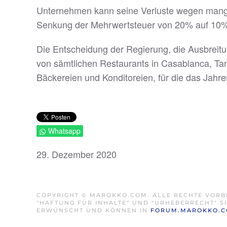
Unternehmen kann seine Verluste wegen mangel
Senkung der Mehrwertsteuer von 20% auf 10% 
Die Entscheidung der Regierung, die Ausbrei
von sämtlichen Restaurants in Casablanca, Ta
Bäckereien und Konditoreien, für die das Jahr
Whatsapp
29. Dezember 2020
COPYRIGHT © MAROKKO.COM. ALLE RECHTE VORB
"HAFTUNG FÜR INHALTE" UND "URHEBERRECHT" 
ERWÜNSCHT UND KÖNNEN IN
FORUM.MAROKKO.