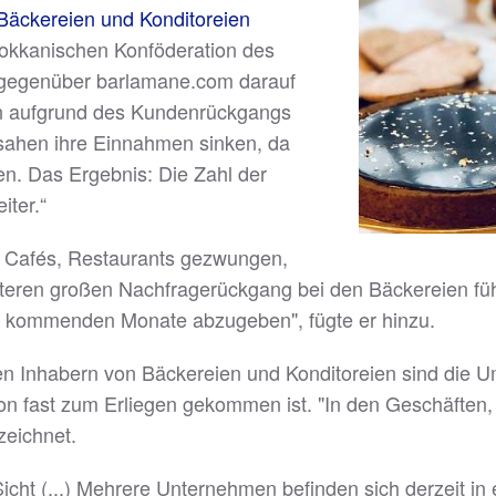
Bäckereien und Konditoreien
okkanischen Konföderation des
g gegenüber barlamane.com darauf
en aufgrund des Kundenrückgangs
 sahen ihre Einnahmen sinken, da
n. Das Ergebnis: Die Zahl der
iter.“
 Cafés, Restaurants gezwungen,
eren großen Nachfragerückgang bei den Bäckereien führte
die kommenden Monate abzugeben", fügte er hinzu.
en Inhabern von Bäckereien und Konditoreien sind die 
 fast zum Erliegen gekommen ist. "In den Geschäften, 
zeichnet.
Sicht (...) Mehrere Unternehmen befinden sich derzeit in 