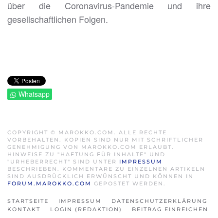
über die Coronavirus-Pandemie und ihre
gesellschaftlichen Folgen.
Whatsapp
COPYRIGHT © MAROKKO.COM. ALLE RECHTE
VORBEHALTEN. KOPIEN SIND NUR MIT SCHRIFTLICHER
GENEHMIGUNG VON MAROKKO.COM ERLAUBT.
HINWEISE ZU "HAFTUNG FÜR INHALTE" UND
"URHEBERRECHT" SIND UNTER
IMPRESSUM
BESCHRIEBEN. KOMMENTARE ZU EINZELNEN ARTIKELN
SIND AUSDRÜCKLICH ERWÜNSCHT UND KÖNNEN IN
FORUM.MAROKKO.COM
GEPOSTET WERDEN.
STARTSEITE
IMPRESSUM
DATENSCHUTZERKLÄRUNG
KONTAKT
LOGIN (REDAKTION)
BEITRAG EINREICHEN